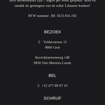
onze showkeukens zijn 7 dagen per week geopend. Kom en
ontdek de geneugten van de echte Libanese keuken!
BTW nummer: BE 1023.816.192
BEZOEK
Voldersstraat 13
9000 Gent
Kortrijksesteenweg 140
9830 Sint-Martens-Latem
BEL
+32 477 88 07 43
SCHRIJF