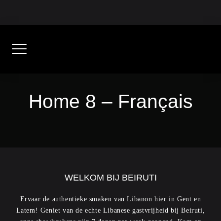
Skip
+32 477 88 07 43
to
content
Home 8 – Français
WELKOM BIJ BEIRUTI
Ervaar de authentieke smaken van Libanon hier in Gent en
Latem! Geniet van de echte Libanese gastvrijheid bij Beiruti,