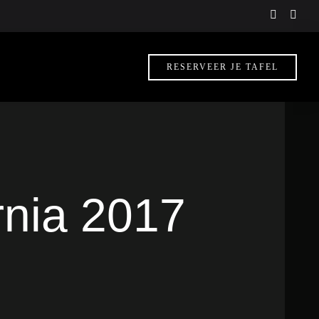
instagra
face
f
RESERVEER JE TAFEL
rnia 2017