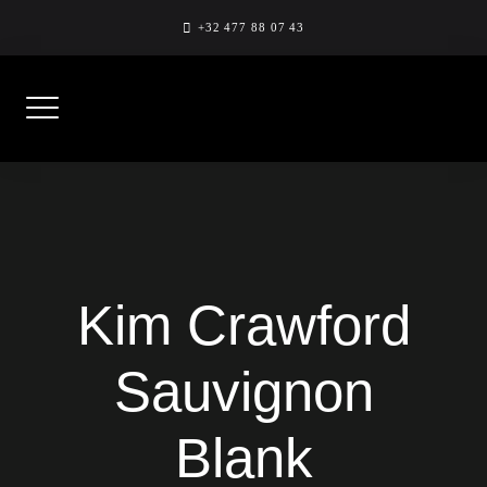
Skip
+32 477 88 07 43
to
content
Kim Crawford
Sauvignon
Blank