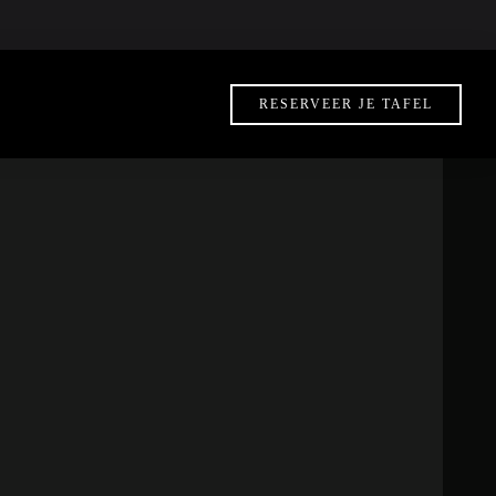
instag
face
f
RESERVEER JE TAFEL